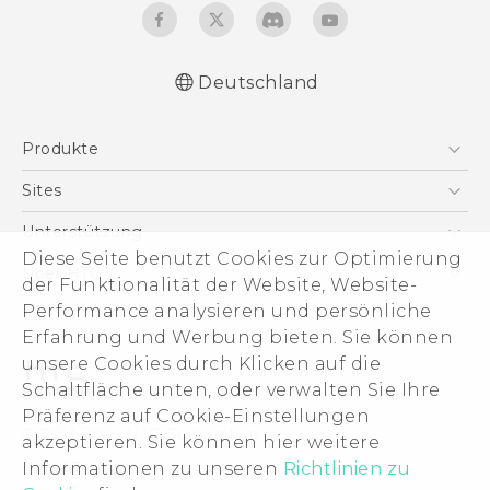
Deutschland
Produkte
Smartphones
Sites
5G
HTC Dev
Unterstützung
VIVE
Diese Seite benutzt Cookies zur Optimierung
HTC Vive
Unterstützung
Über HTC
der Funktionalität der Website, Website-
Zubehör
eCommerce Support
Performance analysieren und persönliche
ESG
Erfahrung und Werbung bieten. Sie können
Impressum
unsere Cookies durch Klicken auf die
Investor
Schaltfläche unten, oder verwalten Sie Ihre
Cookie Preferences
Präferenz auf Cookie-Einstellungen
© 2011-2026 HTC Corporation
akzeptieren. Sie können hier weitere
Offene Stellen
Informationen zu unseren
Legal Terms
Richtlinien zu
Security and Privacy Whitepaper