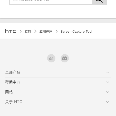
支持
应用程序
Screen Capture Tool
全部产品
区块链智能手机
帮助中心
VIVE
在线客服
网站
支援与服务
HTC Dev
关于 HTC
产品保固说明
HTC Research
ESG
客户服务中心