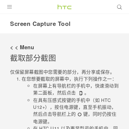
全部产品
Screen Capture Tool
VIVE
VIVERSE
< < Menu
截取部分截图
支持帮助
在线客服
仅保留屏幕截图中您需要的部分，再分享或保存。
在您想要截取的屏幕中，执行下列操作之一：
在屏幕上有
导航栏
的手机中，快速滑动到
第二面板，然后点击
。
在具有压感式按键的手机中（如 HTC
U12+），按住
电源键
，直至手机振动，
然后点击
导航栏
上的
键，同时仍按住
电源键
。
在 HTC U11 以及更早型号的手机中，同