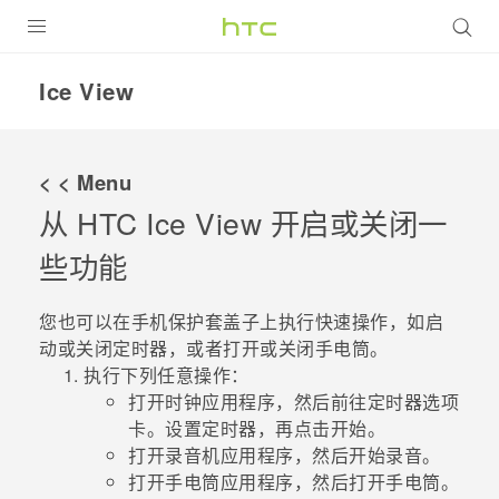
全部产品
Ice View
VIVE
VIVERSE
< < Menu
从 HTC
Ice View
开启或关闭一
支持帮助
些功能
在线客服
您也可以在手机保护套盖子上执行快速操作，如启
动或关闭定时器，或者打开或关闭手电筒。
执行下列任意操作：
打开
时钟
应用程序，然后前往
定时器
选项
卡。设置定时器，再点击
开始
。
打开
录音机
应用程序，然后开始录音。
打开
手电筒
应用程序，然后打开手电筒。