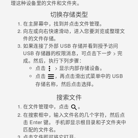
理这种设备里的文件和文件夹。
切换存储类型
在
主屏幕
中，找到并点击
文件管理
。
向左或向右快速滑动，进入您要浏览或整理文
件的文件存储。
如果连接了外部 USB 存储并看到
授予访问
USB 存储器的权限
消息，可点击
下一步
>
完
成
。然后，执行下列步骤：
点击
>
显示内部存储设备
。
点击
，再点击滑出式菜单中的 USB
存储名称，然后点击
选择
。
搜索文件
在
文件管理
中，点击
。
在搜索框中，输入文件名的几个字符，然后点
击 Enter 键。
手机即显示根目录和子文件夹中
匹配的文件名。
点击文件即可将它打开。