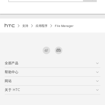
支持
应用程序
File Manager
全部产品
区块链智能手机
帮助中心
VIVE
在线客服
网站
支援与服务
HTC Dev
关于 HTC
产品保固说明
HTC Research
ESG
客户服务中心
新闻稿