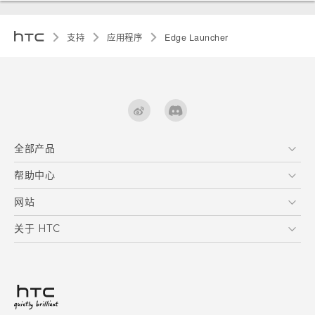
支持
应用程序
Edge Launcher
全部产品
区块链智能手机
帮助中心
VIVE
在线客服
网站
支援与服务
HTC Dev
关于 HTC
产品保固说明
HTC Research
ESG
客户服务中心
新闻稿
投资人