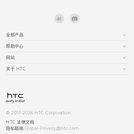
全部产品
区块链智能手机
帮助中心
VIVE
在线客服
网站
支援与服务
HTC Dev
关于 HTC
产品保固说明
HTC Research
ESG
客户服务中心
新闻稿
投资人
隐私政策
© 2011-2026 HTC Corporation
产品安全
HTC 法律文档
加入HTC
隐私联络:
Global-Privacy@htc.com