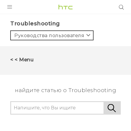
УСТРОЙСТВА
Troubleshooting‎
5G
Руководства пользователя
СМАРТФОНЫ
АКСЕССУАРЫ
< < Menu
VIVE
VIVERSE
найдите статью о Troubleshooting
ПОДДЕРЖКА