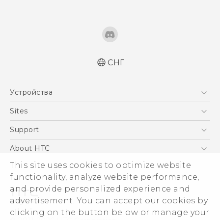
СНГ
Устройства
5G
Sites
Смартфоны
HTC Dev
Support
EXODUS
HTC Research
ПОДДЕРЖКА
About HTC
Аксессуары
This site uses cookies to optimize website
ESG
VIVE
functionality, analyze website performance,
Инвестирование
and provide personalized experience and
Политика конфиденциальности
advertisement. You can accept our cookies by
Безопасность продуктов
clicking on the button below or manage your