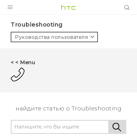
УСТРОЙСТВА
Troubleshooting‎
5G
Руководства пользователя
СМАРТФОНЫ
АКСЕССУАРЫ
< < Menu
VIVE
VIVERSE
ПОДДЕРЖКА
найдите статью о Troubleshooting