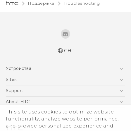
Поддержка
Troubleshooting‎
СНГ
Устройства
5G
Sites
Смартфоны
HTC Dev
Support
EXODUS
HTC Research
ПОДДЕРЖКА
About HTC
Аксессуары
This site uses cookies to optimize website
ESG
VIVE
functionality, analyze website performance,
Инвестирование
and provide personalized experience and
Политика конфиденциальности