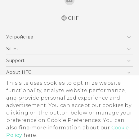
СНГ
Устройства
5G
Sites
Смартфоны
HTC Dev
Support
EXODUS
HTC Research
ПОДДЕРЖКА
About HTC
Аксессуары
ESG
This site uses cookies to optimize website
VIVE
functionality, analyze website performance,
Инвестирование
and provide personalized experience and
Политика конфиденциальности
advertisement. You can accept our cookies by
Безопасность продуктов
clicking on the button below or manage your
© 2011-2026 HTC Corporation
preference on Cookie Preferences. You can
Вакансии
Условия использования.
also find more information about our
Cookie
Security and Privacy Whitepaper
Policy
here.