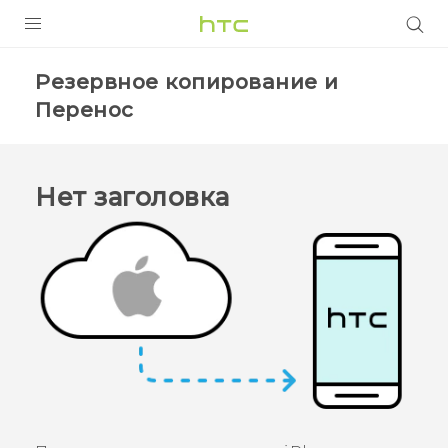
УСТРОЙСТВА
Резервное копирование и
Перенос
5G
СМАРТФОНЫ
АКСЕССУАРЫ
Нет заголовка
VIVE
VIVERSE
ПОДДЕРЖКА