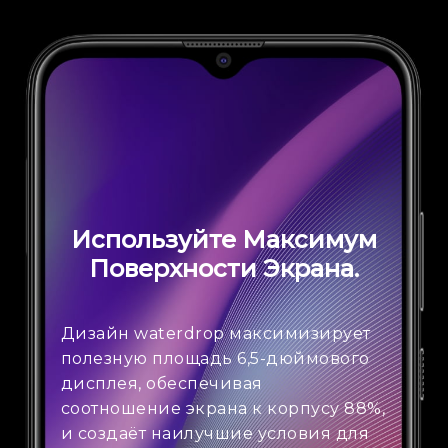
Используйте Максимум
Поверхности Экрана.
Дизайн waterdrop максимизирует
полезную площадь 6,5-дюймового
дисплея, обеспечивая
соотношение экрана к корпусу 88%,
и создаёт наилучшие условия для