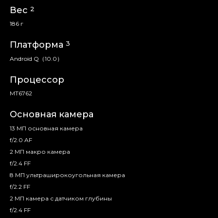
2
Вес
186 г
3
Платформа
Android Q（10.0）
Процессор
MT6762
Основная камера
13 МП основная камера
f/2.0 AF
2 МП макро камера
f/2.4 FF
8 МП ультраширокоугольная камера
f/2.2 FF
2 МП камера с датчиком глубины
f/2.4 FF