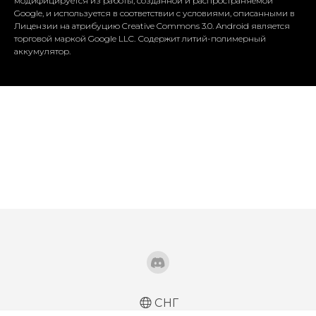
модифицируется из работы, созданной и распространяемой
Google, и используется в соответствии с условиями, описанными в
Лицензии на атрибуцию Creative Commons 3.0. Android является
торговой маркой Google LLC. Содержит литий-полимерный
аккумулятор.
СНГ