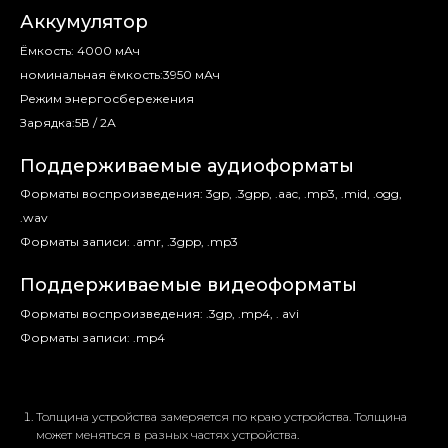
Аккумулятор
Ёмкость: 4000 мАч
номинальная ёмкость:3950 мАч
Режим энергосбережения
Зарядка:5В / 2А
Поддерживаемые аудиоформаты
Форматы воспроизведения: 3gp, .3gpp, .aac, .mp3, .mid, .ogg,
.wav
Форматы записи: .amr, .3gpp, .mp3
Поддерживаемые видеоформаты
Форматы воспроизведения: .3gp, .mp4, . avi
Форматы записи: .mp4
Толщина устройства замеряется по краю устройства. Толщина
может меняться в разных частях устройства.