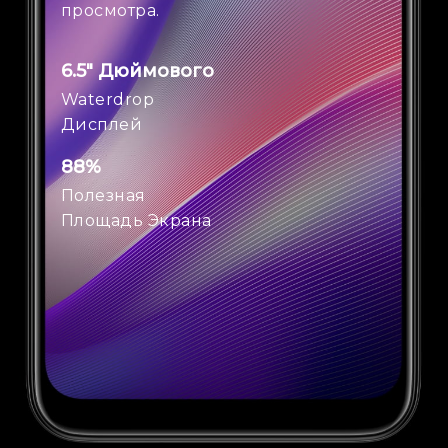
просмотра.
6.5" Дюймового
Waterdrop
Дисплей
88%
Полезная
Площадь Экрана