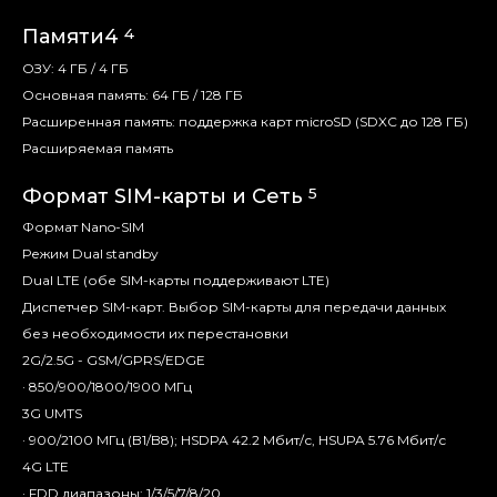
4
Памяти4
ОЗУ: 4 ГБ / 4 ГБ
Основная память: 64 ГБ / 128 ГБ
Расширенная память: поддержка карт microSD (SDXC до 128 ГБ)
Расширяемая память
5
Формат SIM-карты и Сеть
Формат Nano-SIM
Режим Dual standby
Dual LTE (обе SIM-карты поддерживают LTE)
Диспетчер SIM-карт. Выбор SIM-карты для передачи данных
без необходимости их перестановки
2G/2.5G - GSM/GPRS/EDGE
· 850/900/1800/1900 МГц
3G UMTS
· 900/2100 МГц (B1/B8); HSDPA 42.2 Мбит/с, HSUPA 5.76 Мбит/с
4G LTE
· FDD диапазоны: 1/3/5/7/8/20