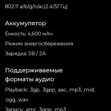
802.11 a/b/g/n/ac(2.4/5ГГц)
Аккумулятор
Ёмкость: 4,600 мАч
Режим энергосбережения
Зарядка: 5В / 2А
Поддерживаемые
форматы аудио
Playback: .3gp, .3gpp, .aac, .mp3, .mid,
.ogg, .wav
Запись: .amr, .3gpp, .mp3