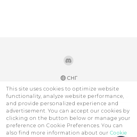
СНГ
This site uses cookies to optimize website
functionality, analyze website performance,
Устройства
and provide personalized experience and
5G
Sites
advertisement. You can accept our cookies by
Смартфоны
clicking on the button below or manage your
HTC Dev
Support
preference on Cookie Preferences. You can
EXODUS
HTC Research
ПОДДЕРЖКА
About HTC
also find more information about our
Cookie
Аксессуары