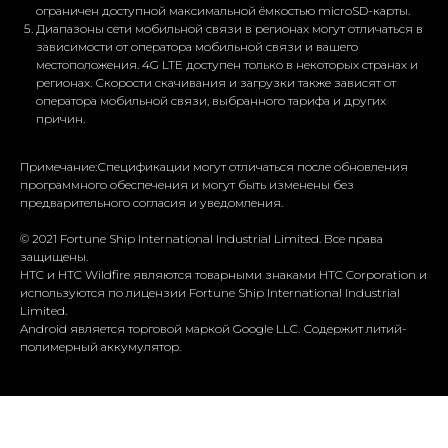
ограничен доступной максимальной ёмкостью microSD-карты.
Диапазоны сети мобильной связи в регионах могут отличаться в
зависимости от оператора мобильной связи и вашего
местоположения. 4G LTE доступен только в некоторых странах и
регионах. Скорости скачивания и загрузки также зависят от
оператора мобильной связи, выбранного тарифа и других
причин.
Примечание:Спецификации могут отличаться после обновления
программного обеспечения и могут быть изменены без
предварительного согласия и уведомления.
© 2021 Fortune Ship International Industrial Limited. Все права
защищены.
HTC и HTC Wildfire являются товарными знаками HTC Corporation и
используются по лицензии Fortune Ship International Industrial
Limited.
Android является торговой маркой Google LLC. Содержит литий-
полимерный аккумулятор.