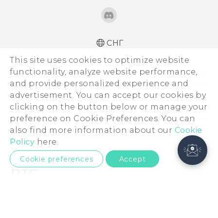
СНГ
This site uses cookies to optimize website
functionality, analyze website performance,
Устройства
and provide personalized experience and
5G
Sites
advertisement. You can accept our cookies by
Смартфоны
clicking on the button below or manage your
HTC Dev
Support
preference on Cookie Preferences. You can
EXODUS
HTC Research
ПОДДЕРЖКА
About HTC
also find more information about our
Cookie
Аксессуары
Policy
here.
ESG
VIVE
Cookie preferences
Accept
Инвестирование
Политика конфиденциальности
Безопасность продуктов
© 2011-2026 HTC Corporation
Вакансии
Условия использования.