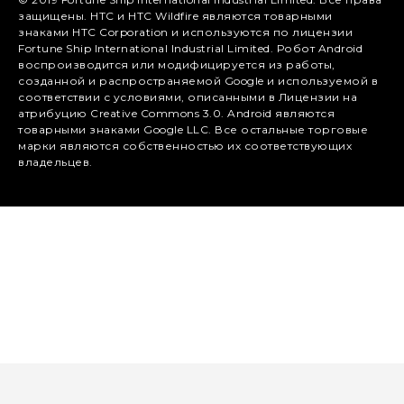
защищены. HTC и HTC Wildfire являются товарными
знаками HTC Corporation и используются по лицензии
Fortune Ship International Industrial Limited. Робот Android
воспроизводится или модифицируется из работы,
созданной и распространяемой Google и используемой в
соответствии с условиями, описанными в Лицензии на
атрибуцию Creative Commons 3.0. Android являются
товарными знаками Google LLC. Все остальные торговые
марки являются собственностью их соответствующих
владельцев.