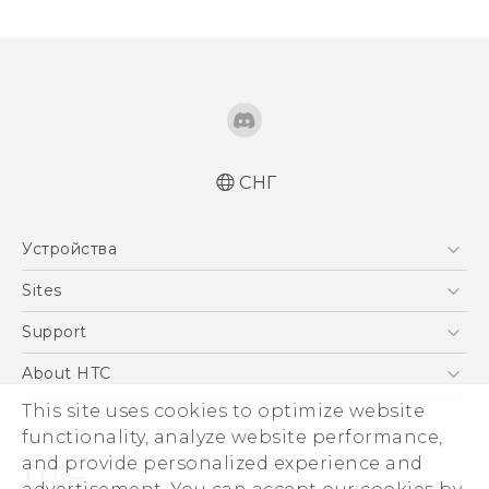
СНГ
Устройства
5G
Sites
Смартфоны
HTC Dev
Support
EXODUS
HTC Research
ПОДДЕРЖКА
About HTC
Аксессуары
This site uses cookies to optimize website
ESG
VIVE
functionality, analyze website performance,
Инвестирование
and provide personalized experience and
Политика конфиденциальности