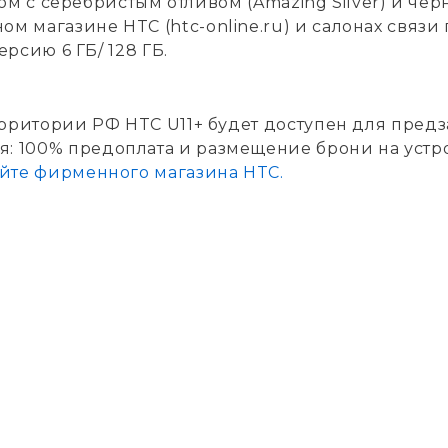
убом с серебристым отливом (Amazing Silver) и чер
 магазине HTC (htc-online.ru) и салонах связи п
ерсию 6 ГБ/ 128 ГБ.
ерритории РФ HTC U11+ будет доступен для предз
: 100% предоплата и размещение брони на устро
айте фирменного магазина HTC.