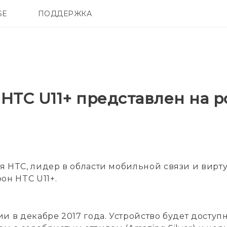
SE
ПОДДЕРЖКА
ОНЫ
АКСЕССУАРЫ
VIVE
HTC U11+ представлен на 
я HTC, лидер в области мобильной связи и вирт
он HTC U11+.
и в декабре 2017 года. Устройство будет доступн