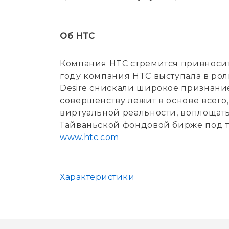
Об HTC
Компания HTC стремится привносить
году компания HTC выступала в ро
Desire снискали широкое признание
совершенству лежит в основе всего,
виртуальной реальности, воплощат
Тайваньской фондовой бирже под т
www.htc.com
Характеристики