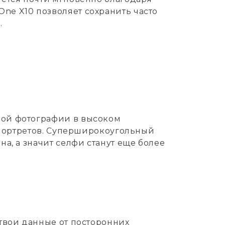
ne X10 позволяет сохранить часто
.
ной фотографии в высоком
топортретов. Суперширокоугольный
а, а значит селфи станут еще более
твои данные от посторонних