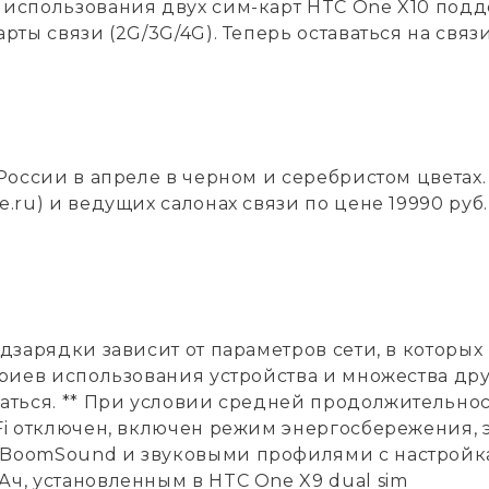
 использования двух сим-карт HTC One X10 под
рты связи (2G/3G/4G). Теперь оставаться на свя
 России в апреле в черном и серебристом цветах
.ru) и ведущих салонах связи по цене 19990 руб.
дзарядки зависит от параметров сети, в которых 
ариев использования устройства и множества др
аться. ** При условии средней продолжительност
Fi отключен, включен режим энергосбережения, 
BoomSound и звуковыми профилями с настройка
ч, установленным в HTC One X9 dual sim