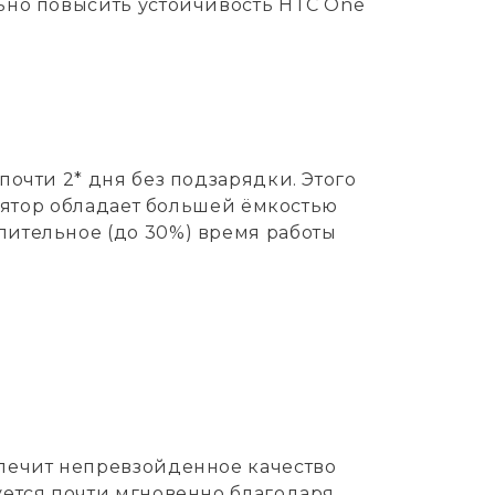
ьно повысить устойчивость HTC One
очти 2* дня без подзарядки. Этого
улятор обладает большей ёмкостью
лительное (до 30%) время работы
спечит непревзойденное качество
уется почти мгновенно благодаря