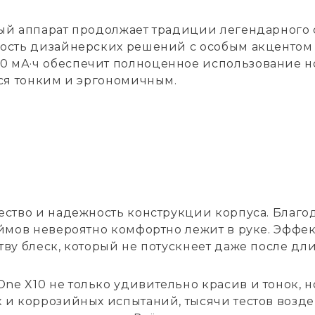
вый аппарат продолжает традиции легендарного
ность дизайнерских решений с особым акцентом 
 мА·ч обеспечит полноценное использование но
лся тонким и эргономичным.
ество и надежность конструкции корпуса. Благ
юймов невероятно комфортно лежит в руке. Эффе
тву блеск, который не потускнеет даже после дл
e X10 не только удивительно красив и тонок, н
х и коррозийных испытаний, тысячи тестов возд