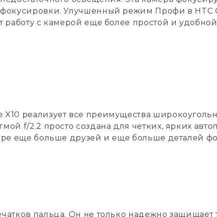
офокусировки. Улучшенный режим Профи в HTC O
т работу с камерой еще более простой и удобной
 X10 реализует все преимущества широкоуголь
мой f/2.2 просто создана для четких, ярких ав
дре еще больше друзей и еще больше деталей фон
чатков пальца. Он не только надежно защищает 