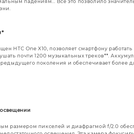
емальным падениям… Всё это позволило значител
зни.
и*
ен HTC One X10, позволяет смартфону работать п
слушать почти 1200 музыкальных треков**. Аккум
предыдущего поколения и обеспечивает более д
 освещении
ным размером пикселей и диафрагмой f/2.0 обе
недостаточного освещения. Эта камера фокусир