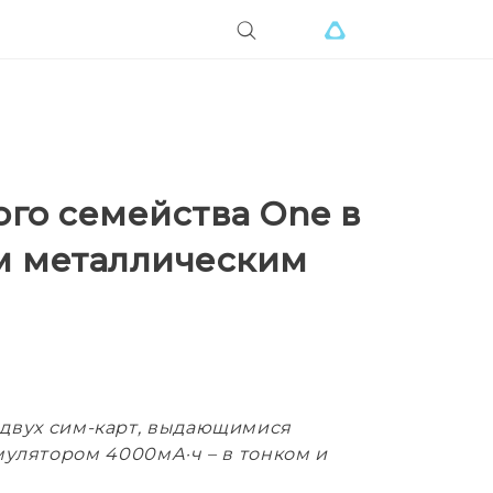
ого семейства One в
м металлическим
 двух сим-карт, выдающимися
улятором 4000мА·ч – в тонком и