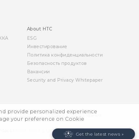
About HTC
ЖКА
ESG
Инвестирование
Политика конфиденциальности
Безопасность продуктов
Вакансии
Security and Privacy Whitepaper
and provide personalized experience
6 HTC Corporation
Условия использования.
nage your preference on Cookie
ntact:
Global-Privacy@htc.com
Get the latest news »