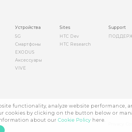
Устройства
Sites
Support
5G
HTC Dev
ПОДДЕР
Смартфоны
HTC Research
EXODUS
Аксессуары
VIVE
ebsite functionality, analyze website performance, 
© 2011-202
ur cookies by clicking on the button below or ma
 information about our
Cookie Policy
here.
Privacy Co