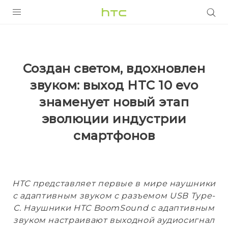
УСТРОЙСТВА
5G
Создан светом, вдохновлен
СМАРТФОНЫ
звуком: выход HTC 10 evo
АКСЕССУАРЫ
знаменует новый этап
VIVE
эволюции индустрии
смартфонов
VIVERSE
ПОДДЕРЖКА
HTC представляет первые в мире наушники
с адаптивным звуком с разъемом USB Type-
C. Наушники HTC BoomSound с адаптивным
звуком настраивают выходной аудиосигнал