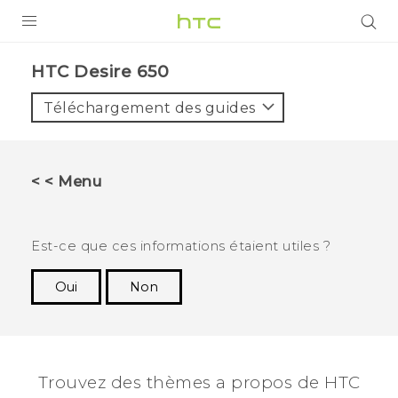
PRODUITS
HTC Desire 650‎
VIVE
Téléchargement des guides
G REIGNS
SMARTPHONES
< < Menu
VIVERSE
SUPPORT
Est-ce que ces informations étaient utiles ?
Appareils HTC & Accessoires
Oui
Non
Merci ! Vos commentaires aident les autres à
Achat & Règlement Questions
voir les informations les plus utiles.
Trouvez des thèmes a propos de HTC