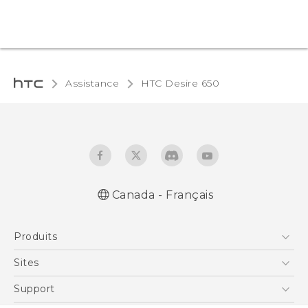
Assistance
HTC Desire 650‎
Canada - Français
Produits
5G
Sites
Téléphone Intelligent
HTC Dev
Support
EXODUS