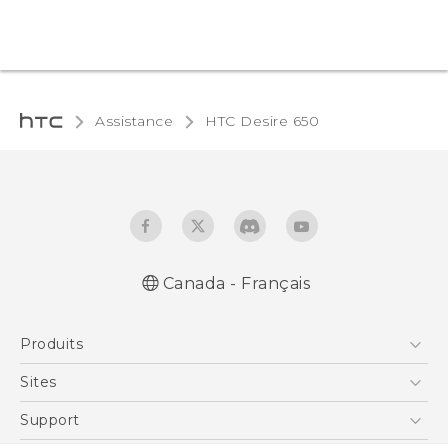
Assistance
HTC Desire 650‎
Canada - Français
Produits
5G
Sites
Téléphone Intelligent
HTC Dev
Support
EXODUS