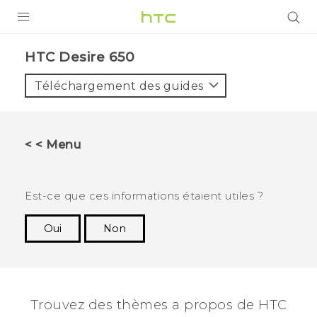
PRODUITS
HTC Desire 650‎
VIVE
Téléchargement des guides
G REIGNS
SMARTPHONES
< < Menu
VIVERSE
SUPPORT
Est-ce que ces informations étaient utiles ?
Appareils HTC & Accessoires
Oui
Non
Merci ! Vos commentaires aident les autres à
Achat & Règlement Questions
voir les informations les plus utiles.
Trouvez des thèmes a propos de HTC