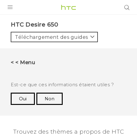
PRODUITS
HTC Desire 650‎
VIVE
Téléchargement des guides
G REIGNS
SMARTPHONES
< < Menu
VIVERSE
SUPPORT
Est-ce que ces informations étaient utiles ?
Appareils HTC & Accessoires
Oui
Non
Merci ! Vos commentaires aident les autres à
Achat & Règlement Questions
voir les informations les plus utiles.
Trouvez des thèmes a propos de HTC