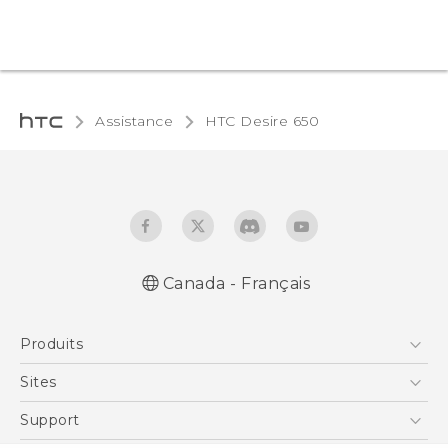
Assistance
HTC Desire 650‎
Canada - Français
Produits
5G
Sites
Téléphone Intelligent
HTC Dev
Support
EXODUS