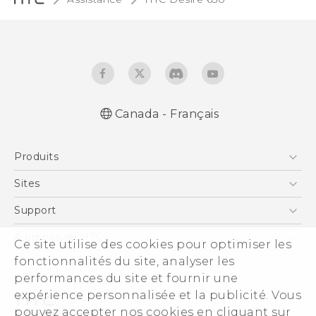
Canada - Français
Produits
5G
Sites
Téléphone Intelligent
HTC Dev
Support
EXODUS
Téléphone Intelligent et Accessoires
À propos de HTC
Ce site utilise des cookies pour optimiser les
VIVE
Statut de la commande
fonctionnalités du site, analyser les
ESG
VIVEPORT
performances du site et fournir une
Aide à la commande
Investisseurs (Anglais)
expérience personnalisée et la publicité. Vous
Politique de garantie
Sécurité du produit
pouvez accepter nos cookies en cliquant sur