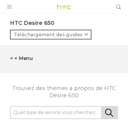
PRODUITS
HTC Desire 650‎
VIVE
Téléchargement des guides
G REIGNS
SMARTPHONES
< < Menu
VIVERSE
SUPPORT
Trouvez des thèmes a propos de HTC
Appareils HTC & Accessoires
Desire 650
Achat & Règlement Questions