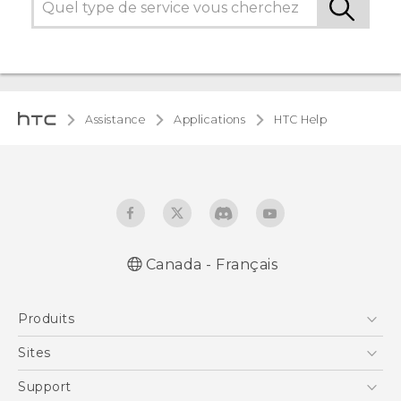
Assistance
Applications
HTC Help
Canada - Français
Produits
5G
Sites
Téléphone Intelligent
HTC Dev
Support