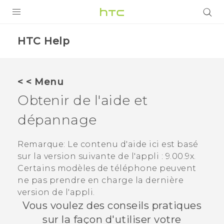
PRODUITS
HTC Help
VIVE
G REIGNS
< < Menu
SMARTPHONES
Obtenir de l'aide et
VIVERSE
dépannage
SUPPORT
Remarque:
Le contenu d'aide ici est basé
sur la version suivante de l'appli :
9.00.9x
.
Appareils HTC & Accessoires
Certains modèles de téléphone peuvent
Achat & Règlement Questions
ne pas prendre en charge la dernière
version de l'appli.
Vous voulez des conseils pratiques
sur la façon d'utiliser votre