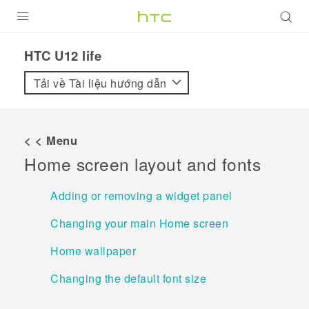
SẢN PHẨM
HTC U12 life‎
VIVE
Tải về Tài liệu hướng dẫn
G REIGNS
ĐIỆN THOẠI THÔNG MINH
< < Menu
Home screen layout and fonts
VIVERSE
ỨNG DỤNG
Adding or removing a widget panel
HỖ TRỢ
Changing your main Home screen
Home wallpaper
Changing the default font size