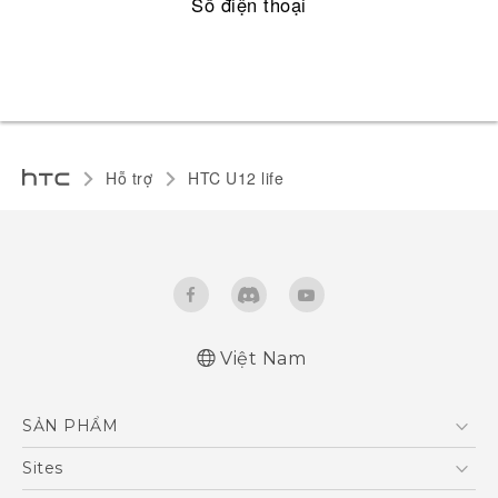
Số điện thoại
Hỗ trợ
HTC U12 life‎
Việt Nam
English - Quick start guide
SẢN PHẨM
English - User manual
5G
Sites