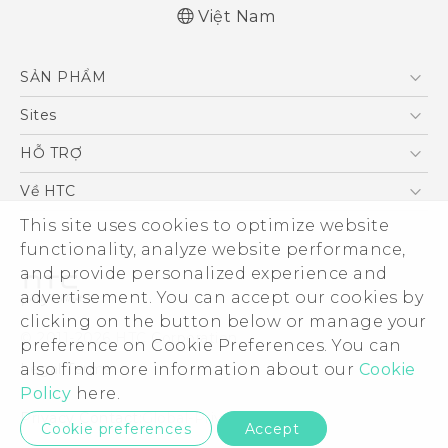
Việt Nam
Quick start guide
SẢN PHẨM
User manual
5G
Sites
Điện Thoại Thông Minh
HTC Dev
HỖ TRỢ
VIVE
HTC Research
Trung tâm hỗ trợ
Về HTC
Hỗ trợ bảo hành HTC
ESG
This site uses cookies to optimize website
functionality, analyze website performance,
Nhà đầu tư
and provide personalized experience and
Làm việc tại HTC
advertisement. You can accept our cookies by
Chính sách bảo mật
clicking on the button below or manage your
© 2011-2026 HTC Corporation
preference on Cookie Preferences. You can
Bảo mật sản phẩm
Legal Terms
also find more information about our
Cookie
Thông Tin Đấu Thầu
Policy
here.
Security and Privacy Whitepaper
Privacy Contact:
Global-Privacy@htc.com
Cookie preferences
Accept