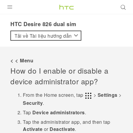
SẢN PHẨM
HTC Desire 826 dual sim‎
VIVE
Tải về Tài liệu hướng dẫn
G REIGNS
ĐIỆN THOẠI THÔNG MINH
< < Menu
How do I enable or disable a
VIVERSE
device administrator app?
ỨNG DỤNG
From the
Home
screen, tap
>
Settings
>
HỖ TRỢ
Security
.
Tap
Device administrators
.
Tap the administrator app, and then tap
Activate
or
Deactivate
.