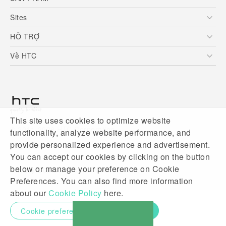
5G
Sites
Điện Thoại Thông Minh
HTC Dev
HỖ TRỢ
VIVE
HTC Research
Trung tâm hỗ trợ
Về HTC
Hỗ trợ bảo hành HTC
ESG
Nhà đầu tư
Làm việc tại HTC
This site uses cookies to optimize website
Chính sách bảo mật
© 2011-2026 HTC Corporation
functionality, analyze website performance, and
Bảo mật sản phẩm
provide personalized experience and advertisement.
Legal Terms
Thông Tin Đấu Thầu
You can accept our cookies by clicking on the button
Security and Privacy Whitepaper
below or manage your preference on Cookie
Privacy Contact:
Global-Privacy@htc.com
Preferences. You can also find more information
about our
Cookie Policy
here.
Cookie preferences
Accept