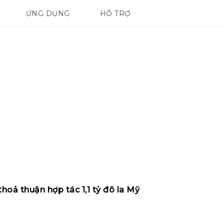
ỨNG DỤNG
HỖ TRỢ
ĐIỆN THOẠI THÔNG MINH
oả thuận hợp tác 1,1 tỷ đô la Mỹ