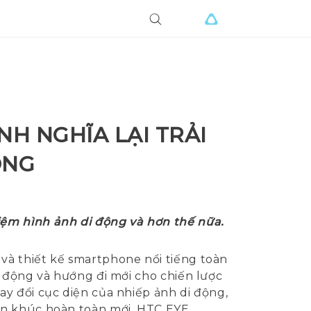
NH NGHĨA LẠI TRẢI
ỘNG
iệm hình ảnh di động và hơn thế nữa.
và thiết kế smartphone nổi tiếng toàn
i động và hướng đi mới cho chiến lược
y đổi cục diện của nhiếp ảnh di động,
ân khúc hoàn toàn mới, HTC EYE