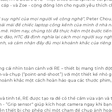
 cấp - và Zoe - cộng đồng lớn cho người yêu thích ch
i suy nghĩ của mọi người về công nghệ”,
Peter Chou,
oải mái để chiếc laptop cồng kềnh của mình ở nhà 
 mẽ. Hôm nay, chúng tôi đã thực hiện một bước tiến
o, HTC đã định nghĩa lại cách mọi người suy nghĩ 
nh, và cảm nhận đầy đủ mọi khoảnh khắc của riêng m
ởng cái nhìn toàn cảnh với RE – thiết bị mang tính đ
m-và-chụp (“point-and-shoot”) với một thiết kế nhỏ 
khoảnh khắc một cách hoàn hảo qua các thước phim
n và tinh tế, RE được tạo ra để có thể cầm vừa vặn và
- “Grip sensor" giúp kích hoạt camera ngay khi bạn
ên thiết bị cho phép chỉ một chạm để chụp ảnh hoặ