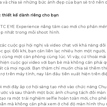
sửa và chia sẻ những bức ảnh đẹp của bạn sẽ trở nên
 thiết kế dành riêng cho bạn
HTC EYE Experience nâng tầm cao mới cho phần mềm
p nhất trong mỗi shoot hình.
các cuộc gọi hội nghị và video chat với khả năng dõ
 gọi. Đôi khi, bạn cần liên lạc nhiều hơn một ngườ
cùng một căn phòng cùng lúc. Vì vậy, cứ thoải mái v
hiện cuộc gọi video với bạn bè mà không cần phải
tất cả mọi người. Bạn thậm chí muốn chia sẻ thêm t
rợ trên máy tính, nay lần đầu tiên xuất hiện trên đi
i mới đầy ắp cơ hội sáng tạo nhờ vào chức năng Chụ
rước và sau thành một bức ảnh chung tách đôi màn 
tạo ra một trải nghiệm selfie hoàn toàn mới, cho phé
hân mà không cần phải xem ở chế độ màn hình thu 