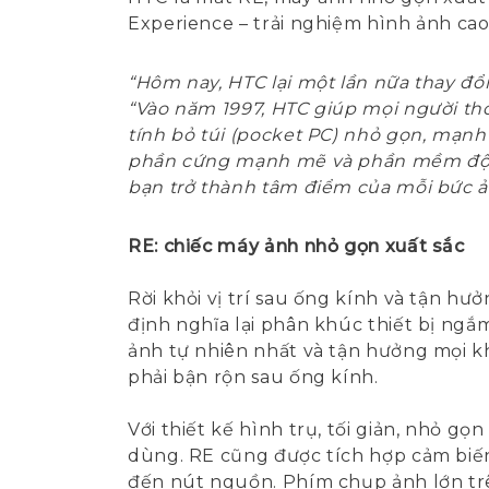
Experience – trải nghiệm hình ảnh cao
“Hôm nay, HTC lại một lần nữa thay đổ
“Vào năm 1997, HTC giúp mọi người th
tính bỏ túi (pocket PC) nhỏ gọn, mạnh
phần cứng mạnh mẽ và phần mềm độc đá
bạn trở thành tâm điểm của mỗi bức ả
RE: chiếc máy ảnh nhỏ gọn xuất sắc
Rời khỏi vị trí sau ống kính và tận hư
định nghĩa lại phân khúc thiết bị ngắ
ảnh tự nhiên nhất và tận hưởng mọi 
phải bận rộn sau ống kính.
Với thiết kế hình trụ, tối giản, nhỏ gọ
dùng. RE cũng được tích hợp cảm biến 
đến nút nguồn. Phím chụp ảnh lớn tr