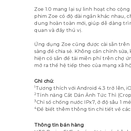
Zoe 1.0 mang lại sự linh hoạt cho cộn
phim Zoe có độ dài ngắn khác nhau, chỉ
dung hoàn toàn mới, giúp dễ dàng trì
quan và đầy thú vị.
Ứng dụng Zoe cũng được cài sẵn trên 
sàng để chia sẻ. Không cần chỉnh sửa,
hiện có sẵn để tải miễn phí trên chợ 
mở ra thế hệ tiếp theo của mạng xã hộ
Ghi chú:
1
Tương thích với Android 4.3 trở lên, i
2
Tính năng Cắt Dán Ảnh Tức Thì (Crop
3
Chỉ số chống nước IPx7, ở độ sâu 1 mé
4
Để biết thêm thông tin chi tiết về cá
Thông tin bán hàng