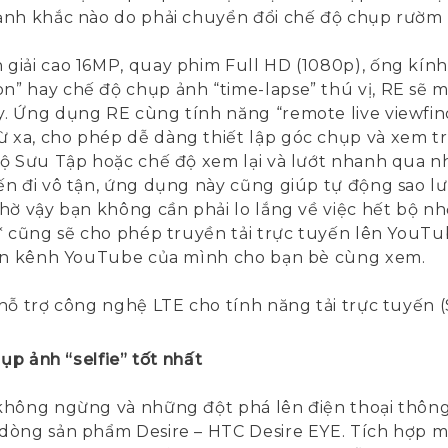
ảnh khắc nào do phải chuyển đổi chế độ chụp rườm 
giải cao 16MP, quay phim Full HD (1080p), ống kính
” hay chế độ chụp ảnh “time-lapse” thú vị, RE sẽ 
. Ứng dụng RE cùng tính năng “remote live viewfind
xa, cho phép dễ dàng thiết lập góc chụp và xem t
Bộ Sưu Tập hoặc chế độ xem lại và lướt nhanh qua 
n đi vô tận, ứng dụng này cũng giúp tự động sao lưu
hờ vậy bạn không cần phải lo lắng về việc hết bộ n
E* cũng sẽ cho phép truyền tải trực tuyến lên YouT
 lên kênh YouTube của mình cho bạn bè cùng xem.
hỗ trợ công nghệ LTE cho tính năng tải trực tuyến 
ụp ảnh “selfie” tốt nhất
không ngừng và những đột phá lên điện thoại thông
dòng sản phẩm Desire – HTC Desire EYE. Tích hợp má