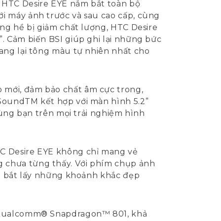
, HTC Desire EYE nắm bắt toàn bộ
i máy ảnh trước và sau cao cấp, cùng
ông hề bị giảm chất lượng, HTC Desire
. Cảm biến BSI giúp ghi lại những bức
ang lại tông màu tự nhiên nhất cho
 mới, đảm bảo chất âm cực trong,
mSoundTM kết hợp với màn hình 5.2”
cùng bạn trên mọi trải nghiệm hình
TC Desire EYE không chỉ mang vẻ
 chưa từng thấy. Với phím chụp ảnh
để bắt lấy những khoảnh khắc đẹp
lý Qualcomm® Snapdragon™ 801, khả