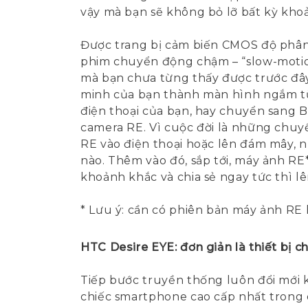
vậy mà bạn sẽ không bỏ lỡ bất kỳ kho
Được trang bị cảm biến CMOS độ phân 
phim chuyển động chậm – “slow-motion
mà bạn chưa từng thấy được trước đây
minh của bạn thành màn hình ngắm từ 
điện thoại của bạn, hay chuyển sang 
camera RE. Vì cuộc đời là những chuyế
RE vào điện thoại hoặc lên đám mây, n
nào. Thêm vào đó, sắp tới, máy ảnh R
khoảnh khắc và chia sẻ ngay tức thì
* Lưu ý: cần có phiên bản máy ảnh RE 
HTC Desire EYE: đơn giản là thiết bị ch
Tiếp bước truyền thống luôn đổi mới 
chiếc smartphone cao cấp nhất trong 