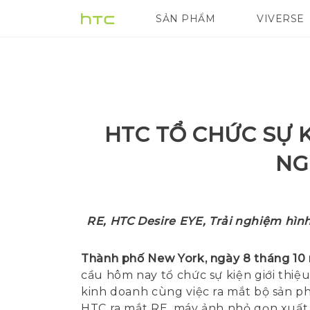
SẢN PHẨM
VIVERSE
VIVE
G REIGNS
HTC TỔ CHỨC SỰ K
NG
RE, HTC Desire EYE, Trải nghiệm hìn
Thành phố New York, ngày 8 tháng 10
cầu hôm nay tổ chức sự kiện giới thiệ
kinh doanh cùng việc ra mắt bộ sản ph
HTC ra mắt RE, máy ảnh nhỏ gọn xuất 