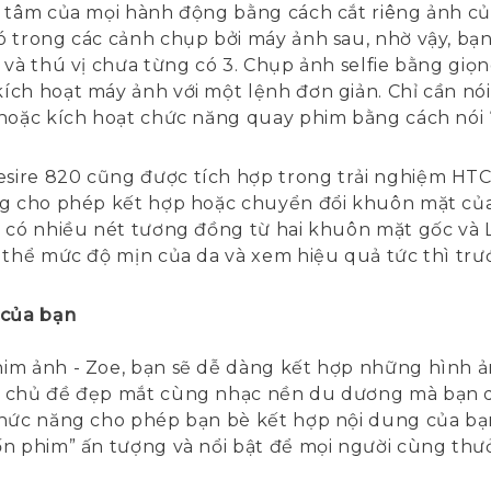
g tâm của mọi hành động bằng cách cắt riêng ảnh c
 trong các cảnh chụp bởi máy ảnh sau, nhờ vậy, bạn
 và thú vị chưa từng có 3. Chụp ảnh selfie bằng giọn
ch hoạt máy ảnh với một lệnh đơn giản. Chỉ cần nói
hoặc kích hoạt chức năng quay phim bằng cách nói “a
sire 820 cũng được tích hợp trong trải nghiệm HTC
ng cho phép kết hợp hoặc chuyển đổi khuôn mặt của
i có nhiều nét tương đồng từ hai khuôn mặt gốc và
 thể mức độ mịn của da và xem hiệu quả tức thì trư
 của bạn
im ảnh - Zoe, bạn sẽ dễ dàng kết hợp những hình 
g chủ đề đẹp mắt cùng nhạc nền du dương mà bạn d
chức năng cho phép bạn bè kết hợp nội dung của bạ
ốn phim” ấn tượng và nổi bật để mọi người cùng thư