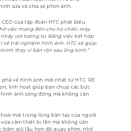
ỉnh sửa và chia sẻ phim ảnh.
 CEO của tập đoàn HTC phát biểu.
nhờ việc mang đến cho họ chiếc máy
 nhảy vọt tương tự. Bằng việc kết hợp
về trải nghiệm hình ảnh. HTC sẽ giúp
ình thay vì bận rộn sau ống kính.”
ột phá về hình ảnh mới nhất từ HTC. RE
gọn, linh hoạt giúp bạn chụp các bức
, hình ảnh sống động mà không cần
 thoải mái trong lòng bàn tay của người
 vừa cầm thiết bị lên mà không cần
c bấm giữ lâu hơn để quay phim, nhờ