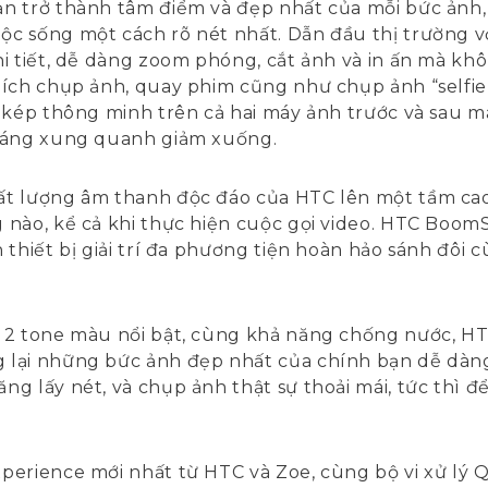
n trở thành tâm điểm và đẹp nhất của mỗi bức ảnh
c sống một cách rõ nét nhất. Dẫn đầu thị trường vớ
i tiết, dễ dàng zoom phóng, cắt ảnh và in ấn mà kh
ích chụp ảnh, quay phim cũng như chụp ảnh “selfie”
 kép thông minh trên cả hai máy ảnh trước và sau m
 sáng xung quanh giảm xuống.
ất lượng âm thanh độc đáo của HTC lên một tầm cao
 nào, kể cả khi thực hiện cuộc gọi video. HTC Boo
 thiết bị giải trí đa phương tiện hoàn hảo sánh đôi 
g 2 tone màu nổi bật, cùng khả năng chống nước, H
 lại những bức ảnh đẹp nhất của chính bạn dễ dàng
g lấy nét, và chụp ảnh thật sự thoải mái, tức thì 
xperience mới nhất từ HTC và Zoe, cùng bộ vi xử 