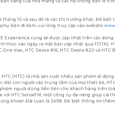
h bán hàng của nhà mạng và các hệ thống bán lẻ ở 
 tháng 10 và sau đó là các thị trường khác. Để biết t
phụ kiện đi kèm, vui lòng truy cập vào website
www
E Experience cũng sẽ được cập nhật trên các dòng đ
ính thức vào ngày ra mắt bản cập nhật qua FOTA): 
C One max, HTC Desire 816, HTC Desire 820 và HTC B
HTC (HTC) là nhà sản xuất nhiều sản phẩm di động đ
 đặt con người vào trung tâm của mọi thiết kế, HTC 
hiệm người dùng tiên tiến cho khách hàng trên t
với HTC SenseTM, một công cụ đa năng giúp cải thi
ứng khoán Đài Loan là 2498. Để biết thông tin thêm 