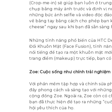
(Crop-me-in) sẽ giúp bạn luôn ở trun
chụp bằng máy ảnh trước và định vị nó
những bức ảnh selfie và video độc đáo
về bằng tay bằng cách cho phép bạn kí
cheese” ngay sau khi bạn đã sẵn sàng 
Những tính năng phổ biến của HTC De
Đổi Khuôn Mặt (Face Fusion), tính nă
nổi tiếng để tạo ra một khuôn mặt mớ
trang điểm (makeup) trực tiếp, bạn có
Zoe: Cuộc sống như chính trải nghiệm
Với phần mềm tập hợp và chỉnh sửa ph
đầy phong cách và sáng tạo với nhữn
cộng đồng Zoe. Ngoài ra, Zoe còn có 
bạn đã thực hiện để tạo ra những “cu
hội yêu thích của họ.