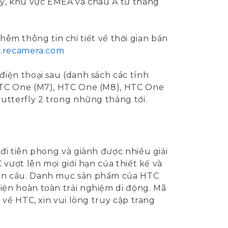
Mỹ, khu vực EMEA và châu Á từ tháng
hêm thông tin chi tiết về thời gian bán
.recamera.com
iện thoại sau (danh sách các tính
HTC One (M7), HTC One (M8), HTC One
utterfly 2 trong những tháng tới.
i tiên phong và giành được nhiều giải
vượt lên mọi giới hạn của thiết kế và
oàn cầu. Danh mục sản phẩm của HTC
ện hoàn toàn trải nghiệm di động. Mã
về HTC, xin vui lòng truy cập trang