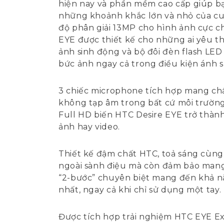
hiện nay và phần mềm cao cấp giúp bạ
những khoảnh khắc lớn và nhỏ của cuộ
độ phân giải 13MP cho hình ảnh cực ch
EYE được thiết kế cho những ai yêu th
ảnh sinh động và bộ đôi đèn flash LED
bức ảnh ngay cả trong điều kiện ánh
3 chiếc microphone tích hợp mang ch
không tạp âm trong bất cứ môi trường
Full HD biến HTC Desire EYE trở thành
ảnh hay video.
Thiết kế đậm chất HTC, toả sáng cùn
ngoài sành điệu mà còn đảm bảo mang
“2-bước” chuyên biệt mang đến khả năn
nhất, ngay cả khi chỉ sử dụng một tay.
Được tích hợp trải nghiệm HTC EYE E