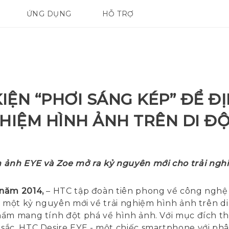
ỨNG DỤNG
HỖ TRỢ
ĐIỆN THOẠI THÔNG MINH
IỆN “PHƠI SÁNG KÉP” ĐỂ ĐỊ
HIỆM HÌNH ẢNH TRÊN DI Đ
h ảnh EYE và Zoe mở ra kỷ nguyên mới cho trải ngh
 năm 2014,
– HTC tập đoàn tiên phong về công nghệ 
u một kỷ nguyên mới về trải nghiệm hình ảnh trên d
ẩm mang tính đột phá về hình ảnh. Với mục đích tha
sắc, HTC Desire EYE - một chiếc smartphone với ph