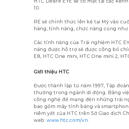
HTC Desire EYE sẽ có mặt tại các kên
10.
RE sẽ chính thức lên kệ tại Mỹ vào cuối
hàng, tính năng, chức năng cũng như 
Các tính năng của Trải nghiệm HTC EY
năng được hỗ trợ sẽ được công bố ch
E8, HTC One mini, HTC One mini 2, HT
Giới thiệu HTC
Được thành lập từ năm 1997, Tập đoàn 
thưởng trong ngành di động. Bằng việc
công nghệ để mang đến những trải ng
bao gồm máy tính bảng và smartphone 
niêm yết của HTC trên Sở Giao dịch Ch
web:
www.htc.com/vn.