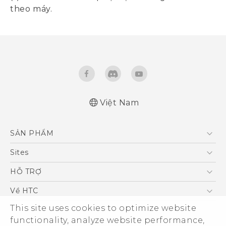
theo máy.
Việt Nam
SẢN PHẨM
5G
Sites
Điện Thoại Thông Minh
HTC Dev
HỖ TRỢ
VIVE
HTC Research
Trung tâm hỗ trợ
Về HTC
Hỗ trợ bảo hành HTC
This site uses cookies to optimize website
ESG
functionality, analyze website performance,
Nhà đầu tư