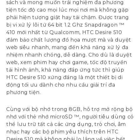
sách và mong muốn trải nghiệm đa phương
tiện tốc độ cao mọi lúc mọi nơi mà không gặp
phải hiện tượng giật hay tải chậm. Được trang
bị vi xử lý lõi tứ 64 bit 1.2 Ghz Snapdragon ™
410 mới nhất từ Qualcomm, HTC Desire 510
đảm bảo chất lượng đồ họa mượt mà và duyệt
web siêu nhanh, mang đến khả năng xử lý đa
nhiệm nhanh chóng, dễ dàng. Cho dù là duyệt
web, xem phim hay chơi game, tốc độ truyền
tải hình ảnh, khả năng đáp ứng tức thì giúp
HTC Desire 510 xứng đáng là một thiết bị di
động tối ưu dành cho nhu cầu giải trí đa
phương tiện.
Cùng với bộ nhớ trong 8GB, hỗ trợ mở rộng bộ
nhớ với thẻ nhớ microSD ™, người tiêu dùng có
thể lưu trữ tất cả các ứng dụng, trò chơi, âm
nhạc hay các bộ phim yêu thích trên HTC
Desire 510 mà không phải lo lắng về việc hết