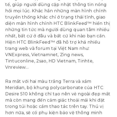
tế, giúp người dùng cập nhật thông tin nóng
hổi mọi lúc. Khác hẳn những màn hình chính
truyền thống khác chỉ ở trạng thái tĩnh, giao
diện màn hình chính HTC BlinkFeed™ hiển thị
những tin tức mà người dùng quan tâm nhiều
nhất, bất cứ ở đâu và bất cứ khi nào bạn cần.
Hiện HTC BlinkFeed™ đã hỗ trợ khá nhiều
trang web và forum tại Việt Nam như:
VNExpress, Vietnamnet, Zing news,
Tintuconline, 2sao, HD Vietnam, Tinhte,
Vnreview…
Ra mắt với hai màu trắng Terra và xám
Meridian, bộ khung polycarbonate của HTC
Desire 510 không chỉ tạo nên vẻ ngoài đẹp mắt
mà còn mang đến cảm giác thoải mái khi đặt
trong túi hoặc cầm thao tác trên tay. Thú vị
hơn nữa, sẽ có phụ kiện bảo vệ thông minh