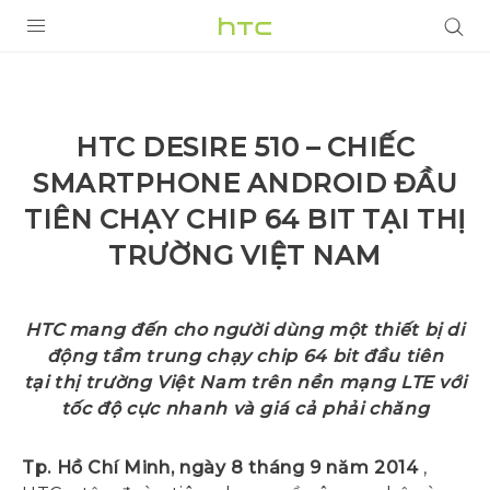
SẢN PHẨM
VIVE
HTC DESIRE 510 – CHIẾC
G REIGNS
SMARTPHONE ANDROID ĐẦU
ĐIỆN THOẠI THÔNG MINH
TIÊN CHẠY CHIP 64 BIT TẠI THỊ
TRƯỜNG VIỆT NAM
VIVERSE
ỨNG DỤNG
HTC mang đến cho người dùng một thiết bị di
HỖ TRỢ
động tầm trung chạy chip 64 bit đầu tiên
tại thị trường Việt Nam trên nền mạng LTE với
tốc độ cực nhanh và giá cả phải chăng
Tp. Hồ Chí Minh, ngày 8 tháng 9 năm 2014
,