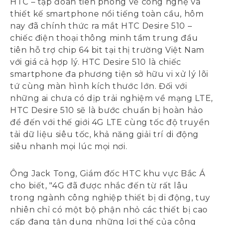
HTC – tập đoàn tiên phong về công nghệ và
thiết kế smartphone nổi tiếng toàn cầu, hôm
nay đã chính thức ra mắt HTC Desire 510 –
chiếc điện thoại thông minh tầm trung đầu
tiên hỗ trợ chip 64 bit tại thị trường Việt Nam
với giá cả hợp lý. HTC Desire 510 là chiếc
smartphone đa phương tiện sở hữu vi xử lý lõi
tứ cùng màn hình kích thước lớn. Đối với
những ai chưa có dịp trải nghiệm về mạng LTE,
HTC Desire 510 sẽ là bước chuẩn bị hoàn hảo
để đến với thế giới 4G LTE cùng tốc độ truyền
tải dữ liệu siêu tốc, khả năng giải trí di động
siêu nhanh mọi lúc mọi nơi.
Ông Jack Tong, Giám đốc HTC khu vực Bắc Á
cho biết, "4G đã được nhắc đến từ rất lâu
trong ngành công nghiệp thiết bị di động, tuy
nhiên chỉ có một bộ phận nhỏ các thiết bị cao
cấp đang tận dụng những lợi thế của công