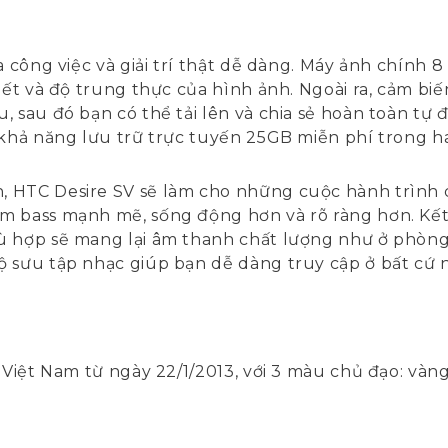
a công việc và giải trí thật dễ dàng. Máy ảnh chính 8
tiết và độ trung thực của hình ảnh. Ngoài ra, cảm b
, sau đó bạn có thể tải lên và chia sẻ hoàn toàn tự
 khả năng lưu trữ trực tuyến 25GB miễn phí trong h
 HTC Desire SV sẽ làm cho những cuộc hành trình c
 bass mạnh mẽ, sống động hơn và rõ ràng hơn. Kết n
hù hợp sẽ mang lại âm thanh chất lượng như ở ph
 sưu tập nhạc giúp bạn dễ dàng truy cập ở bất cứ n
 Việt Nam từ ngày 22/1/2013, với 3 màu chủ đạo: vàng,