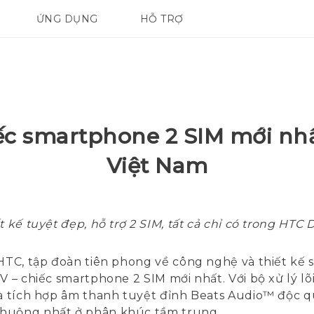
ỨNG DỤNG
HỖ TRỢ
ĐIỆN THOẠI THÔNG MINH
ếc smartphone 2 SIM mới nhất
Việt Nam
 kế tuyệt đẹp, hỗ trợ 2 SIM, tất cả chỉ có trong HTC 
TC, tập đoàn tiên phong về công nghệ và thiết kế 
V – chiếc smartphone 2 SIM mới nhất. Với bộ xử lý lõ
và tích hợp âm thanh tuyệt đỉnh Beats Audio™ độc q
chuộng nhất ở phân khúc tầm trung.