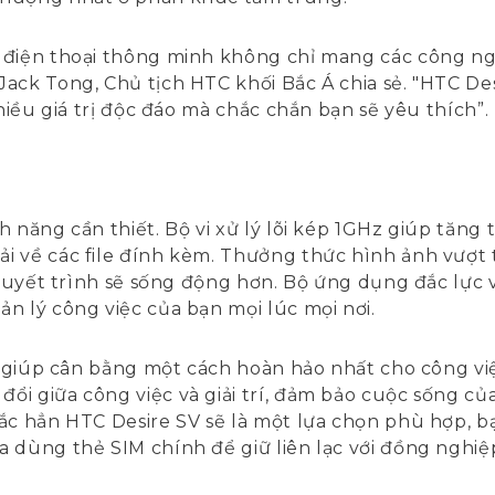
 điện thoại thông minh không chỉ mang các công ngh
ack Tong, Chủ tịch HTC khối Bắc Á chia sẻ. "HTC Desi
nhiều giá trị độc đáo mà chắc chắn bạn sẽ yêu thích”.
 năng cần thiết. Bộ vi xử lý lõi kép 1GHz giúp tăng
 về các file đính kèm. Thưởng thức hình ảnh vượt t
thuyết trình sẽ sống động hơn. Bộ ứng dụng đắc lực và
n lý công việc của bạn mọi lúc mọi nơi.
ẽ giúp cân bằng một cách hoàn hảo nhất cho công việ
i giữa công việc và giải trí, đảm bảo cuộc sống của 
ắc hẳn HTC Desire SV sẽ là một lựa chọn phù hợp, b
 dùng thẻ SIM chính để giữ liên lạc với đồng nghiệp