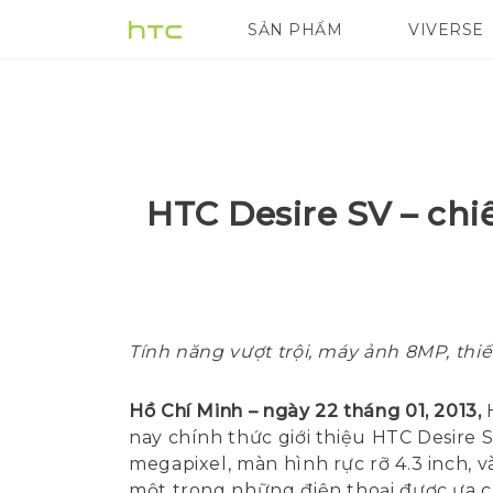
SẢN PHẨM
VIVERSE
VIVE
G REIGNS
HTC Desire SV – chi
Tính năng vượt trội, máy ảnh 8MP, thiết
Hồ Chí Minh – ngày 22 tháng 01, 2013,
H
nay chính thức giới thiệu HTC Desire S
megapixel, màn hình rực rỡ 4.3 inch, 
một trong những điện thoại được ưa 