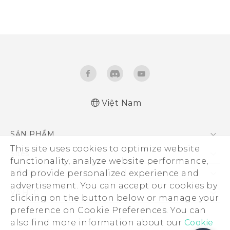
Việt Nam
SẢN PHẨM
This site uses cookies to optimize website
5G
Sites
functionality, analyze website performance,
Điện Thoại Thông Minh
HTC Dev
and provide personalized experience and
HỖ TRỢ
VIVE
advertisement. You can accept our cookies by
HTC Research
Trung tâm hỗ trợ
Về HTC
clicking on the button below or manage your
Hỗ trợ bảo hành HTC
preference on Cookie Preferences. You can
ESG
also find more information about our
Cookie
Nhà đầu tư