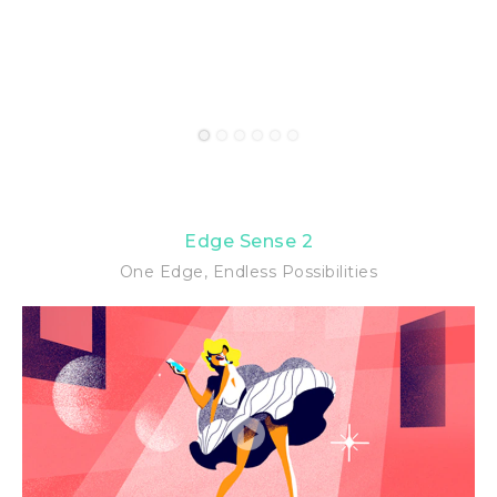
1
2
3
4
5
6
Edge Sense 2
One Edge, Endless Possibilities