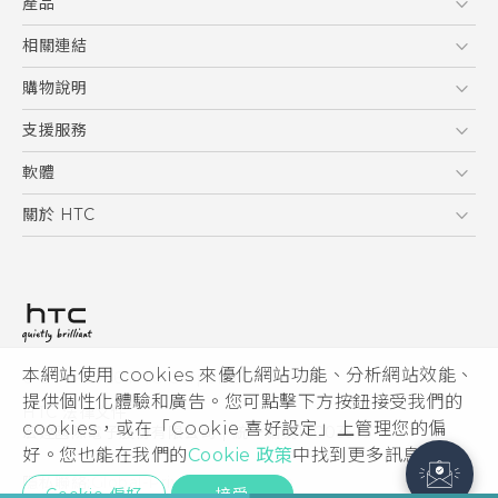
產品
5G
相關連結
智慧型手機
HTC Research
購物說明
配件
購物須知
支援服務
VIVE
訂單管理
到府收送維修服務
軟體
付款方式
服務中心資訊
應用程式
關於 HTC
售後服務
客戶服務佈告欄
手機功能
ESG
常見問題
產品有限保固說明
相機工具
新聞稿
HTC Sync Manager
投資人
加入 HTC
本網站使用 cookies 來優化網站功能、分析網站效能、
© 2011-2026 HTC Corporation
隱私權政策
提供個性化體驗和廣告。您可點擊下方按鈕接受我們的
HTC 法律文件
產品安全性
cookies，或在「Cookie 喜好設定」上管理您的偏
宏達國際電子股份有限公司 | 統一編號16003518
好。您也能在我們的
Cookie 政策
中找到更多訊息。
Cookie
隱私聯絡:
Global-Privacy@htc.com
Security and Privacy Whitepaper
Cookie 偏好
接受