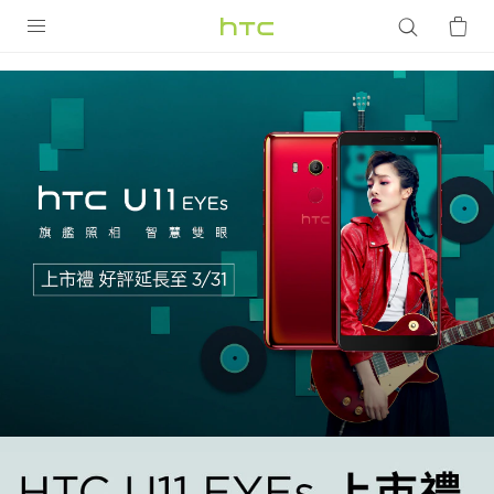
HTC
U11
產品
VIVE
EYEs
G REIGNS
上
智慧型手機
市
配件
禮
VIVERSE
優惠專區
|
焦點訊息
銷售門市
HTC
校園專案
銷售通路
支援服務
台
企業採購
VIVELAND