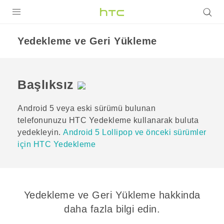
ÜRÜNLER
Yedekleme ve Geri Yükleme
VIVE
G REIGNS
Başlıksız
AKILLI TELEFONLAR
Android
5 veya eski sürümü bulunan
VIVERSE
telefonunuzu
HTC Yedekleme
kullanarak buluta
yedekleyin.
Android 5 Lollipop ve önceki sürümler
DESTEK
için HTC Yedekleme
Yedekleme ve Geri Yükleme hakkinda
daha fazla bilgi edin.