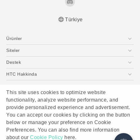
Türkiye
Ürünler
Akıllı Telefonlar
Siteler
5G
HTC Dev
Destek
VIVE
HTC Research
Destek Merkezi
HTC Hakkinda
ESG
This site uses cookies to optimize website
Yatırımcı (İNGİLİZCE)
functionality, analyze website performance, and
Gizlilik Politikası
provide personalized experience and advertisement.
Ürün Güvenliği
You can accept our cookies by clicking on the button
© 2011-2026 HTC Corporation
below or manage your preference on Cookie
Cookie Preferences
Preferences. You can also find more information
Hukuk Terimleri
İnsan kaynakları
about our
Cookie Policy
here.