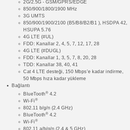
2G/2.5G - GSM/GPRS/EDGE
850/900/1800/1900 MHz
3G UMTS
850/900/1900/2100 (B5/B8/B2/B1 ), HSDPA 42,
HSUPA 5.76
4G LTE (#UL)
FDD: Kanallar 2, 4, 5, 7, 12, 17, 28
4G LTE (#DUGL)
FDD: Kanallar 1, 3, 5, 7, 8, 20, 28
TDD: Kanallar 38, 40, 41
Cat 4 LTE desteği, 150 Mbps’e kadar indirme,
50 Mbps hıza kadar yükleme
Bağlantı
®
BlueTooth
4.2
®
Wi-Fi
802.11 b/g/n (2.4 GHz)
®
BlueTooth
4.2
®
Wi-Fi
802.11 a/b/g/n (2.4 & 5 GHz)