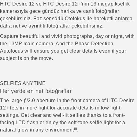
HTC Desire 12 ve HTC Desire 12+’nın 13 megapiksellik
kamerasıyla gece gündüz harika ve canlı fotoğraflar
çekebilirsiniz. Faz sensörlü Otofokus ile hareketli anlarda
daha net ve ayrıntılı fotoğraflar çekebilirsiniz.
Capture beautiful and vivid photographs, day or night, with
the 13MP main camera. And the Phase Detection
Autofocus will ensure you get clear details even if your
subject is on the move.
SELFIES ANYTIME
Her yerde en net fotoğraflar
The large ƒ/2.0 aperture in the front camera of HTC Desire
12+ lets in more light for accurate details in low light
settings. Get clear and well-lit selfies thanks to a front-
facing LED flash or enjoy the soft-tone selfie light for a
iii
natural glow in any environment
.