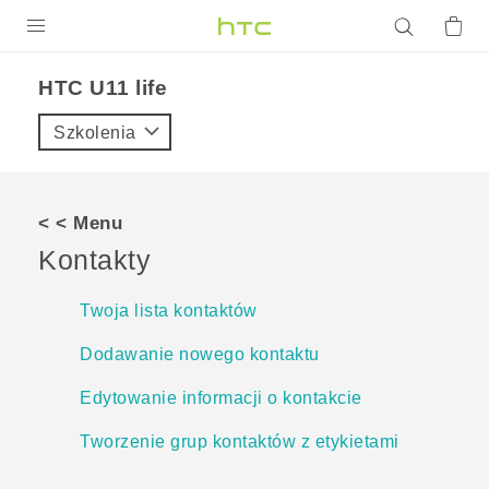
PRODUKTY
HTC U11 life‎
VIVE
Szkolenia
G REIGNS
SMARTFONY
< < Menu
AKCESORIA
Kontakty
VIVERSE
Twoja lista kontaktów
POMOC TECHNICZNA
Dodawanie nowego kontaktu
Urządzenia i akcesoria HTC
Zaloguj się
Edytowanie informacji o kontakcie
Tworzenie grup kontaktów z etykietami