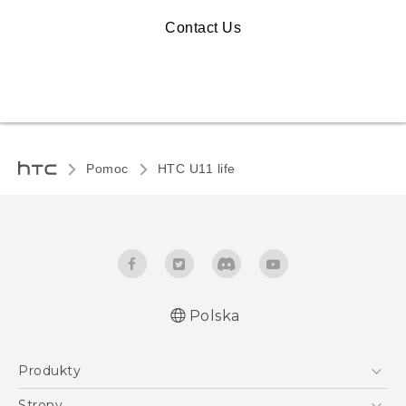
Contact Us
Pomoc
HTC U11 life‎
Polska
Produkty
Polish - Skrócony przewodnik
Smartfony
Polish - Podręczniki użytkownika
Strony