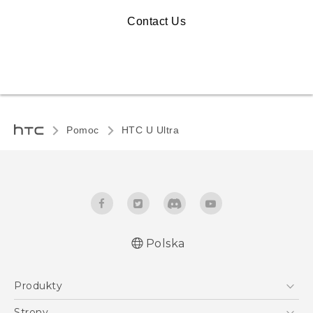
Contact Us
Pomoc
HTC U Ultra‎
Polska
Produkty
Polish - Skrócony przewodnik
Smartfony
Polish - Podręczniki użytkownika
Strony