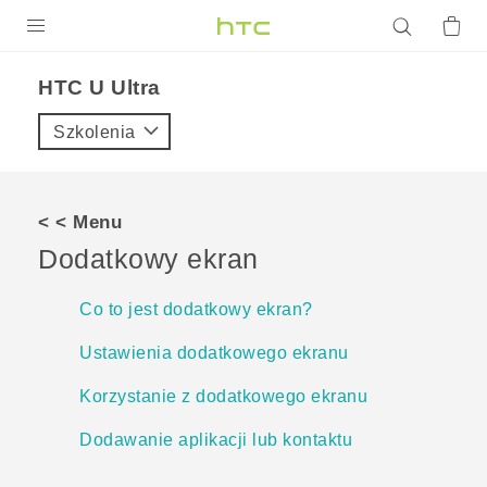
PRODUKTY
HTC U Ultra‎
VIVE
Szkolenia
G REIGNS
SMARTFONY
< < Menu
AKCESORIA
Dodatkowy ekran
VIVERSE
Co to jest dodatkowy ekran?
POMOC TECHNICZNA
Ustawienia dodatkowego ekranu
Urządzenia i akcesoria HTC
Zaloguj się
Korzystanie z dodatkowego ekranu
Dodawanie aplikacji lub kontaktu