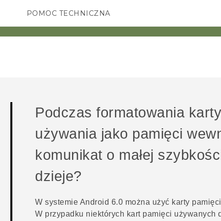
POMOC TECHNICZNA
Urządzenia i akcesoria HTC
SMARTFONY
AKCESORIA
Podczas formatowania karty 
używania jako pamięci wewn
komunikat o małej szybkości
dzieje?
W systemie
Android
6.0 można użyć karty pamięci
W przypadku niektórych kart pamięci używanych 