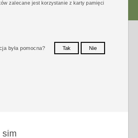
ów zalecane jest korzystanie z karty pamięci
acja była pomocna?
Tak
Nie
Dziękujemy!
 sim