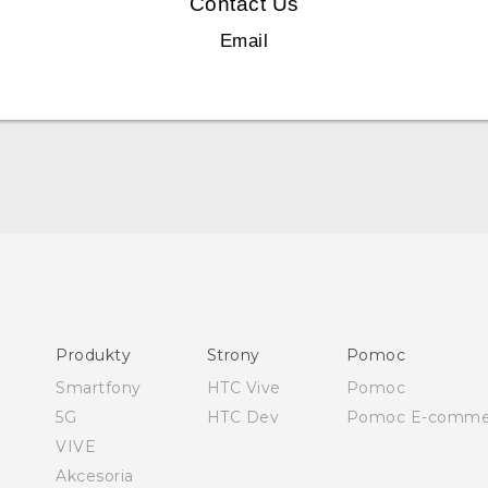
Contact Us
Email
Polish - Skrócony przewodnik
Polish - Podręczniki użytkownika
Polish - Wytyczne dotyczące bezpieczeństwa i wytyczne
wymagane przez prawo
Produkty
Strony
Pomoc
English - Quick start guide
Smartfony
HTC Vive
Pomoc
English - User manual
5G
HTC Dev
Pomoc E-comme
English - Safety and regulatory guide
VIVE
Akcesoria