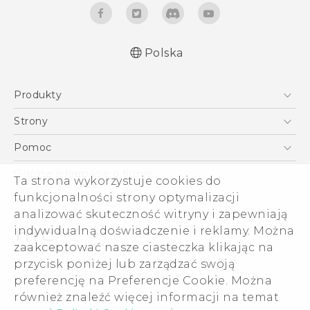
Polska
Produkty
Polish - Skrócony przewodnik
Smartfony
Polish - Podręczniki użytkownika
Strony
English - Quick start guide
5G
HTC Vive
Pomoc
English - User manual
VIVE
HTC Dev
Pomoc
Ogólne informacje o firmie
Ta strona wykorzystuje cookies do
Akcesoria
Pomoc E-commerce
funkcjonalności strony optymalizacji
ESG
analizować skuteczność witryny i zapewniają
Informacje o firmie
indywidualną doświadczenie i reklamy. Można
Dla inwestorów (angielski)
zaakceptować nasze ciasteczka klikając na
Cookie Preferences
przycisk poniżej lub zarządzać swoją
© 2011-2026 HTC Corporation
preferencję na Preferencje Cookie. Można
Kariera
również znaleźć więcej informacji na temat
Warunki prawne
Security and Privacy Whitepaper