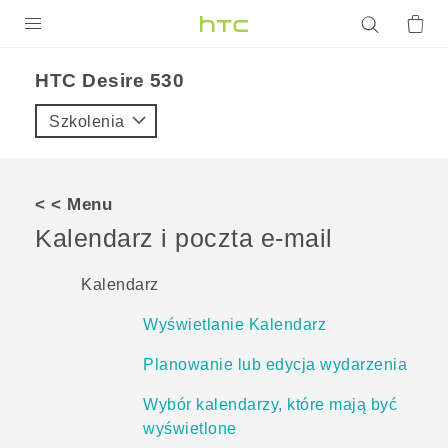
PRODUKTY
HTC Desire 530‎
VIVE
Szkolenia
G REIGNS
SMARTFONY
< < Menu
AKCESORIA
Kalendarz i poczta e-mail
VIVERSE
Kalendarz
POMOC TECHNICZNA
Wyświetlanie Kalendarz
Urządzenia i akcesoria HTC
Zaloguj się
Planowanie lub edycja wydarzenia
Wybór kalendarzy, które mają być
wyświetlone