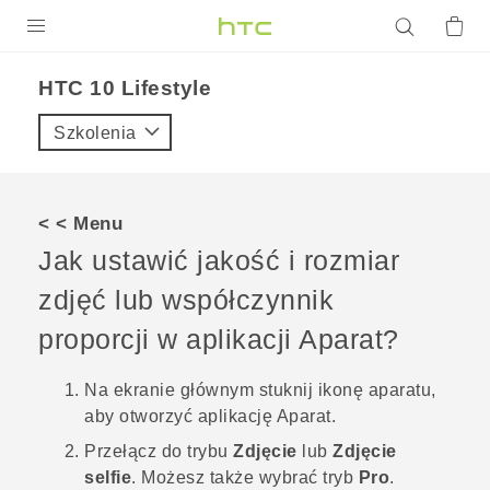
PRODUKTY
HTC 10 Lifestyle‎
VIVE
Szkolenia
G REIGNS
SMARTFONY
< < Menu
AKCESORIA
Jak ustawić jakość i rozmiar
VIVERSE
zdjęć lub współczynnik
proporcji w aplikacji Aparat?
POMOC TECHNICZNA
Urządzenia i akcesoria HTC
Zaloguj się
Na
ekranie głównym
stuknij ikonę aparatu,
aby otworzyć aplikację
Aparat
.
Przełącz do trybu
Zdjęcie
lub
Zdjęcie
selfie
.
Możesz także wybrać tryb
Pro
.