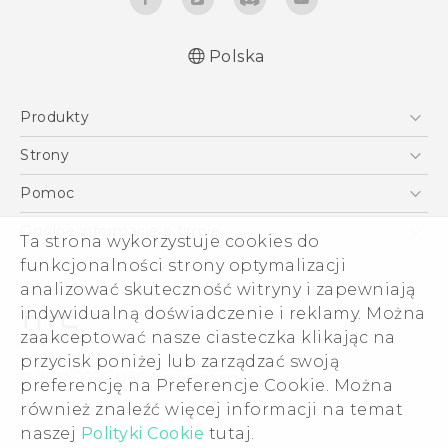
Polska
Produkty
Polish - Skrócony przewodnik
Smartfony
Polish - Podręczniki użytkownika
Strony
Polish - Wytyczne dotyczące bezpieczeństwa i
5G
HTC Vive
Pomoc
wytyczne wymagane przez prawo
VIVE
HTC Dev
Pomoc
English - Quick start guide
Ogólne informacje o firmie
Ta strona wykorzystuje cookies do
Akcesoria
English - User manual
Pomoc E-commerce
ESG
funkcjonalności strony optymalizacji
English - Safety and regulatory guide
analizować skuteczność witryny i zapewniają
Informacje o firmie
indywidualną doświadczenie i reklamy. Można
Dla inwestorów (angielski)
zaakceptować nasze ciasteczka klikając na
Cookie Preferences
przycisk poniżej lub zarządzać swoją
© 2011-2026 HTC Corporation
preferencję na Preferencje Cookie. Można
Kariera
Warunki prawne
również znaleźć więcej informacji na temat
Security and Privacy Whitepaper
naszej
Polityki Cookie
tutaj.