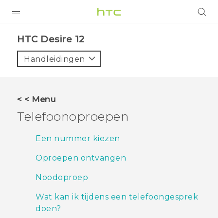
PRODUCTEN
HTC Desire 12‎
VIVE
Handleidingen
G REIGNS
TELEFOONS
< < Menu
ACCESSOIRES
Telefoonoproepen
AANBIEDINGEN
Een nummer kiezen
HTC Club
SUPPORT
Oproepen ontvangen
HTC-apparaten & -accessoires
VIVERSE
Noodoproep
Aanmelden
Wat kan ik tijdens een telefoongesprek
doen?