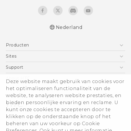
Nederland
Nederlands - Quick start guide
Producten
Nederlands - Gebruikershandleiding
Nederlands - Gids voor veiligheid en
Telefoons
Sites
wettelijke voorschriften
5G
HTC Vive
Support
Deutsch - Schnellstart
Vive
Deutsch - Benutzerhandbuch
HTC Dev
Support
About HTC
Deze website maakt gebruik van cookies voor
Accessoires
Deutsch - Informationen zur Sicherheit und
Aan de slag
Support voor eCommerce
het optimaliseren functionaliteit van de
ESG
behördliche Bestimmungen
website, te analyseren website prestaties, en
Quick start guide
Informatie over het bedrijf
bieden persoonlijke ervaring en reclame. U
User manual
Voor beleggers (engels)
kunt onze cookies te accepteren door te
Safety and regulatory guide
Cookie Preferences
klikken op de onderstaande knop of het
© 2011-2026 HTC Corporation
beheren van uw voorkeur op Cookie
Vacatures
Preferences. Ook kunt u meer informatie
Legal terms