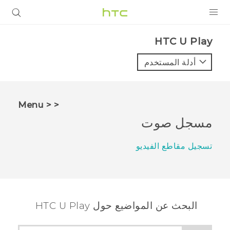
المنتجات
HTC U Play‎
VIVE
أدلة المستخدم
G REIGNS
أجهزة الهواتف الذكية
< < Menu
VIVERSE
مسجل صوت
البرامج + التطبيقات
تسجيل مقاطع الفيديو
الدعم
أجهزة HTC والملحقات
البحث عن المواضيع حول HTC U Play