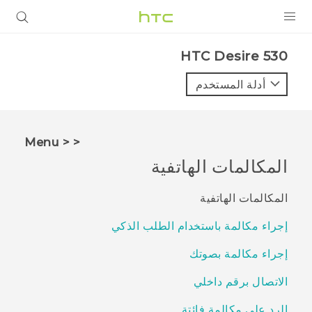
المنتجات
HTC Desire 530‎
VIVE
أدلة المستخدم
G REIGNS
أجهزة الهواتف الذكية
< < Menu
VIVERSE
المكالمات الهاتفية
البرامج + التطبيقات
المكالمات الهاتفية
الدعم
إجراء مكالمة باستخدام الطلب الذكي
أجهزة HTC والملحقات
إجراء مكالمة بصوتك
الاتصال برقم داخلي
الرد على مكالمة فائتة