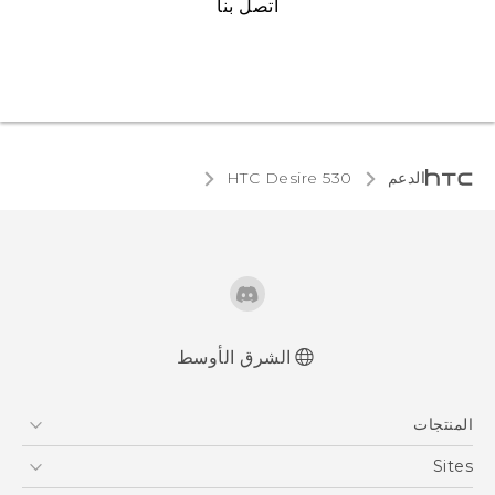
اتصل بنا
الدعم
HTC Desire 530‎
الشرق الأوسط
العربية - دليل البدء السريع
المنتجات
العربية - دليل المستخدم
العربية - دلیل السلامة والمعلومات التنظیمیة
5G
Sites
Française - Guide de démarrage rapide