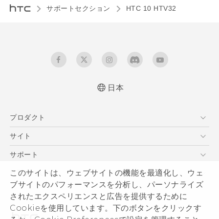
サポートセクション
HTC 10 HTV32‎
日本
よくあるご質問、取説説明書ダウンロードなどの
プロダクト
情報をご確認いただけます
更新情報2018/05/17
スマートフォン
サイト
VIVE
HTC Dev
サポート
HTC Research
サポートセンター
このサイトは、ウェブサイトの機能を最適化し、ウェ
HTCについて
ブサイトのパフォーマンスを分析し、パーソナライズ
発送状況
ESG
されたエクスペリエンスと広告を提供するために
サポート
製品のセキュリティ
Cookieを使用しています。下のボタンをクリックす
保証規定