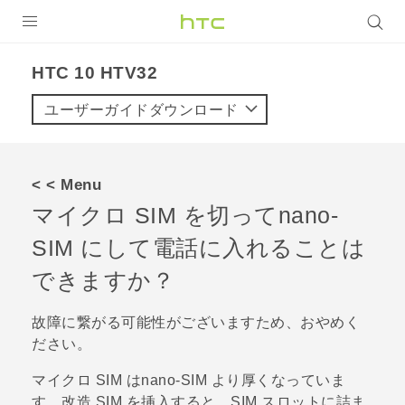
製品
HTC 10 HTV32‎
VIVE
ユーザーガイドダウンロード
VIVE Eagle
VIVERSE
< < Menu
マイクロ SIM を切って
nano-
アプリ
SIM
にして電話に入れることは
サポート
できますか？
Login
故障に繋がる可能性がございますため、おやめく
ださい。
マイクロ SIM は
nano-SIM
より厚くなっていま
す。改造 SIM を挿入すると、SIM スロットに詰ま