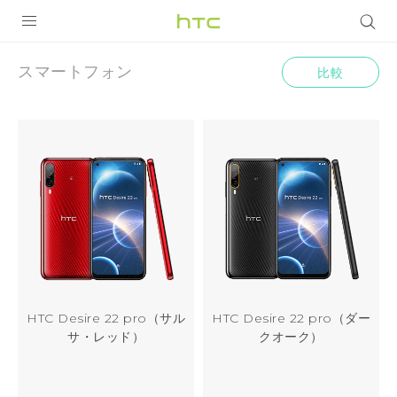
Smartphones
|
製品
スマートフォン
比較
VIVE
HTC
VIVE Eagle
日
VIVERSE
本
アプリ
サポート
Login
HTC Desire 22 pro（サル
HTC Desire 22 pro（ダー
サ・レッド）
クオーク）