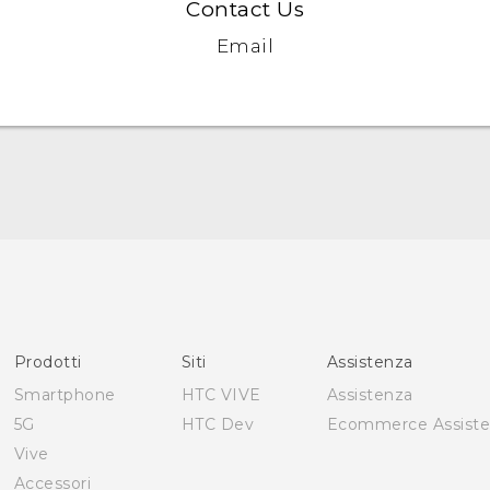
Contact Us
Email
Italiano - Guida alle funzioni principali
Italiano - Manuale utente
Italiano - Guida sulla sicurezza e sulla normativa
English - Quick start guide
English - User manual
Prodotti
Siti
Assistenza
English - Safety and regulatory guide
Smartphone
HTC VIVE
Assistenza
5G
HTC Dev
Ecommerce Assist
Vive
Accessori