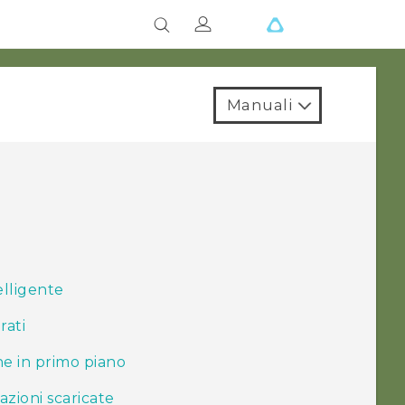
Manuali
elligente
rati
ne in primo piano
cazioni scaricate