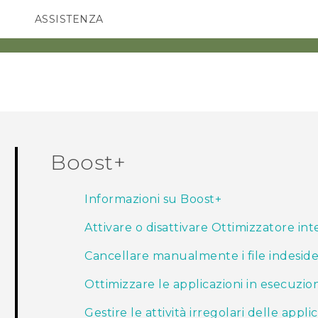
ASSISTENZA
Accessori e dispositivi HTC
SMARTPHONE
ACCESSORI
Boost+
Informazioni su Boost+
Attivare o disattivare Ottimizzatore int
Cancellare manualmente i file indeside
Ottimizzare le applicazioni in esecuzio
Gestire le attività irregolari delle appli