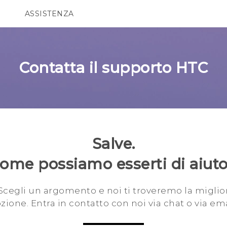
ASSISTENZA
Accessori e dispositivi HTC
SMARTPHONE
ACCESSORI
Contatta il supporto HTC
Salve.
ome possiamo esserti di aiut
Scegli un argomento e noi ti troveremo la miglio
zione. Entra in contatto con noi via chat o via ema