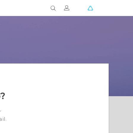
o?
r
il.