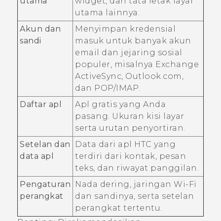
utama
widget, dan tata letak layar
utama lainnya.
Akun dan
Menyimpan kredensial
sandi
masuk untuk banyak akun
email dan jejaring sosial
populer, misalnya Exchange
ActiveSync
, Outlook.com,
dan POP/IMAP.
Daftar apl
Apl gratis yang Anda
pasang. Ukuran kisi layar
serta urutan penyortiran.
Setelan dan
Data dari apl HTC yang
data apl
terdiri dari kontak, pesan
teks, dan riwayat panggilan.
Pengaturan
Nada dering, jaringan
Wi‍-Fi
perangkat
dan sandinya, serta setelan
perangkat tertentu.