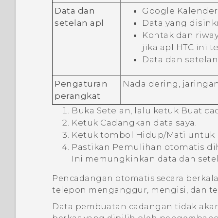
Data dan
Google Kalender
setelan apl
Data yang disin
Kontak dan riway
jika apl HTC ini 
Data dan setelan
Pengaturan
Nada dering, jaringa
perangkat
Buka Setelan, lalu ketuk
Buat ca
Ketuk
Cadangkan data saya
.
Ketuk tombol
Hidup/Mati
untuk 
Pastikan
Pemulihan otomatis
di
Ini memungkinkan data dan setel
Pencadangan otomatis secara berkal
telepon menganggur, mengisi, dan t
Data pembuatan cadangan tidak aka