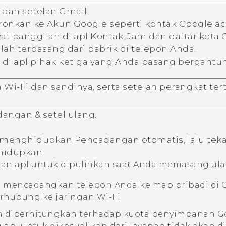
dan setelan
Gmail
.
kronkan ke Akun
Google
seperti kontak
Google
ac
at panggilan di apl
Kontak
,
Jam
dan daftar kota
telah terpasang dari pabrik di telepon Anda.
 di apl pihak ketiga yang Anda pasang bergantu
n
Wi‍-Fi
dan sandinya, serta setelan perangkat ter
dangan & setel ulang
.
menghidupkan Pencadangan otomatis, lalu tek
hidupkan.
an apl untuk dipulihkan saat Anda memasang ulang
a mencadangkan telepon Anda ke map pribadi di
erhubung ke jaringan
Wi‍-Fi
.
n diperhitungkan terhadap kuota penyimpanan
G