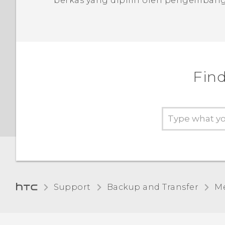
berkas yang dipilih oleh pengembang 
Find
Support
Backup and Transfer
Me