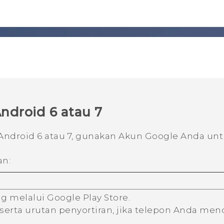
ndroid
6 atau 7
Android
6 atau 7, gunakan Akun
Google
Anda unt
an:
ng melalui
Google Play Store
.
r serta urutan penyortiran, jika telepon Anda m