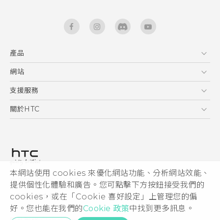
產品
5G
網站
快速入門手冊
智能手機
使用手冊
HTC Dev
支援服務
區塊鍊手機
HTC Research
服務中心
關於HTC
配件
產品有限保固說明
ESG
VIVE
公告欄
投資人
私隱政策
產品安全
本網站使用 cookies 來優化網站功能、分析網站效能、
© 2011-2026 HTC Corporation
提供個性化體驗和廣告。您可點擊下方按鈕接受我們的
加入HTC
cookies，或在「Cookie 喜好設定」上管理您的偏
HTC 法律文件
Security and Privacy Whitepaper
好。您也能在我們的
Cookie 政策
中找到更多訊息。