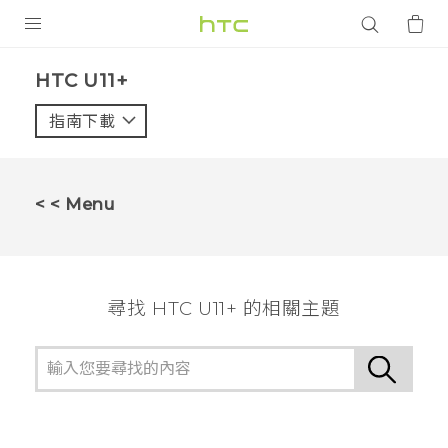
產品
HTC U11+‎
VIVE
指南下載
智能手機
G REIGNS
< < Menu
配件
VIVERSE
尋找 HTC U11+ 的相關主題
應用程式
支援服務
登入