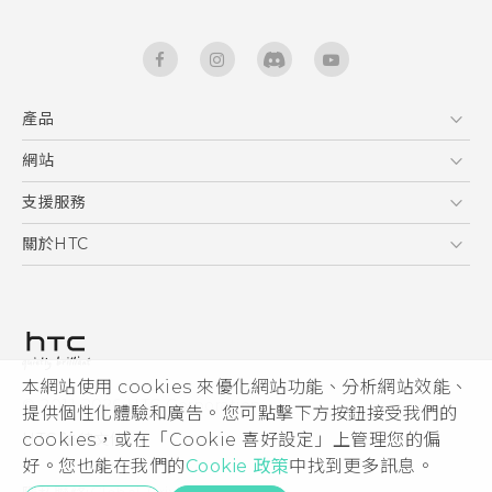
產品
5G
網站
快速入門手冊
智能手機
使用手冊
HTC Dev
支援服務
區塊鍊手機
HTC Research
服務中心
關於HTC
配件
產品有限保固說明
ESG
VIVE
公告欄
投資人
私隱政策
產品安全
本網站使用 cookies 來優化網站功能、分析網站效能、
© 2011-2026 HTC Corporation
提供個性化體驗和廣告。您可點擊下方按鈕接受我們的
加入HTC
cookies，或在「Cookie 喜好設定」上管理您的偏
HTC 法律文件
Security and Privacy Whitepaper
好。您也能在我們的
Cookie 政策
中找到更多訊息。