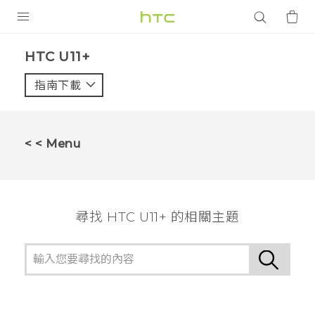
產品
HTC U11+‎
VIVE
指南下載
智能手機
G REIGNS
< < Menu
配件
VIVERSE
尋找 HTC U11+ 的相關主題
應用程式
支援服務
登入