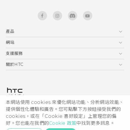
產品
5G
網站
快速入門手冊
智能手機
使用手冊
HTC Dev
支援服務
區塊鍊手機
HTC Research
服務中心
關於HTC
配件
產品有限保固說明
ESG
VIVE
公告欄
投資人
私隱政策
產品安全
本網站使用 cookies 來優化網站功能、分析網站效能、
© 2011-2026 HTC Corporation
提供個性化體驗和廣告。您可點擊下方按鈕接受我們的
加入HTC
cookies，或在「Cookie 喜好設定」上管理您的偏
HTC 法律文件
Security and Privacy Whitepaper
好。您也能在我們的
Cookie 政策
中找到更多訊息。