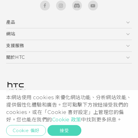
產品
5G
網站
快速入門手冊
智能手機
使用手冊
HTC Dev
支援服務
區塊鍊手機
HTC Research
服務中心
關於HTC
配件
產品有限保固說明
ESG
VIVE
公告欄
投資人
私隱政策
產品安全
本網站使用 cookies 來優化網站功能、分析網站效能、
© 2011-2026 HTC Corporation
提供個性化體驗和廣告。您可點擊下方按鈕接受我們的
加入HTC
cookies，或在「Cookie 喜好設定」上管理您的偏
HTC 法律文件
Security and Privacy Whitepaper
好。您也能在我們的
Cookie 政策
中找到更多訊息。
隱私聯絡:
Global-Privacy@htc.com
Cookie 偏好
接受